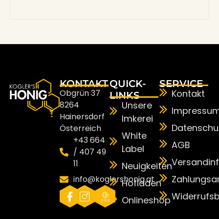
KONTAKT
QUICK-
SERVICE
Obgrün 37
Kontakt
LINKS
8264
Unsere
Impressu
Hainersdorf
Imkerei
Datenschu
Österreich
White
+43 664
AGB
Label
/ 407 49
Versandin
11
Neuigkeiten
Zahlungsa
info@koglershonig.at
Hofladen
Widerrufs
Onlineshop