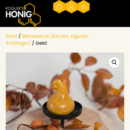
Start
/
Bienewachs (Kerzen, Figuren,
Anhänger)
/ Geist