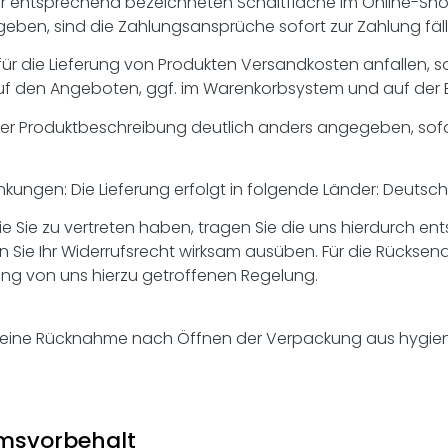
r entsprechend bezeichneten Schaltfläche im Online-Sho
eben, sind die Zahlungsansprüche sofort zur Zahlung fäll
 die Lieferung von Produkten Versandkosten anfallen, sofe
f den Angeboten, ggf. im Warenkorbsystem und auf der Bes
 der Produktbeschreibung deutlich anders angegeben, sofor
kungen: Die Lieferung erfolgt in folgende Länder: Deutschl
die Sie zu vertreten haben, tragen Sie die uns hierdurch 
nn Sie Ihr Widerrufsrecht wirksam ausüben. Für die Rückse
rung von uns hierzu getroffenen Regelung.
ist eine Rücknahme nach Öffnen der Verpackung aus hygie
umsvorbehalt