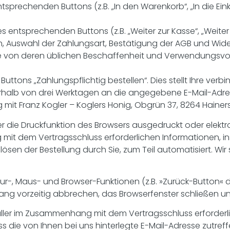
sprechenden Buttons (z.B. „In den Warenkorb“, „In die Eink
 entsprechenden Buttons (z.B. „Weiter zur Kasse“, „Weiter zu
, Auswahl der Zahlungsart, Bestätigung der AGB und Wide
re von deren üblichen Beschaffenheit und Verwendungsvo
ttons „Zahlungspflichtig bestellen“. Dies stellt Ihre verbin
rhalb von drei Werktagen an die angegebene E-Mail-Adres
 mit Franz Kogler – Koglers Honig, Obgrün 37, 8264 Hainers
r die Druckfunktion des Browsers ausgedruckt oder elektr
mit dem Vertragsschluss erforderlichen Informationen, i
ösen der Bestellung durch Sie, zum Teil automatisiert. Wi
tur-, Maus- und Browser-Funktionen (z.B. »Zurück-Button« 
gang vorzeitig abbrechen, das Browserfenster schließen 
aller im Zusammenhang mit dem Vertragsschluss erforderli
ss die von Ihnen bei uns hinterlegte E-Mail-Adresse zutref