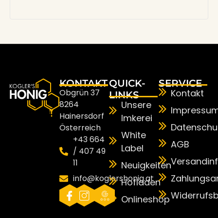
KONTAKT
QUICK-
SERVICE
Obgrün 37
Kontakt
LINKS
8264
Unsere
Impressu
Hainersdorf
Imkerei
Datenschu
Österreich
White
+43 664
AGB
Label
/ 407 49
Versandin
11
Neuigkeiten
Zahlungsa
info@koglershonig.at
Hofladen
Widerrufs
Onlineshop