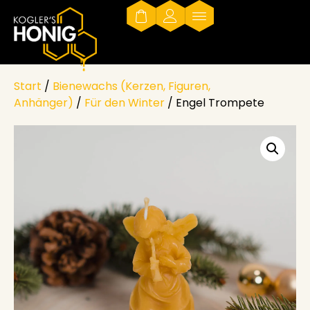
Start
/
Bienewachs (Kerzen, Figuren,
Anhänger)
/
Für den Winter
/ Engel Trompete