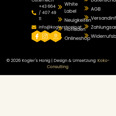
Österreich
White
+43 664
AGB
Label
/ 407 49
Versandin
11
Neuigkeiten
Zahlungsa
info@koglershonig.at
Hofladen
Widerrufs
Onlineshop
© 2026 Kogler's Honig | Design & Umsetzung:
Koko-
Consulting