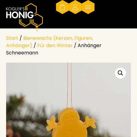
Start
/
Bienewachs (Kerzen, Figuren,
Anhänger)
/
Für den Winter
/ Anhänger
Schneemann